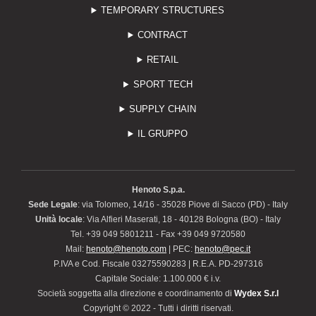
TEMPORARY STRUCTURES
CONTRACT
RETAIL
SPORT TECH
SUPPLY CHAIN
IL GRUPPO
Henoto S.p.a.
Sede Legale
: via Tolomeo, 14/16 - 35028 Piove di Sacco (PD) - Italy
Unità locale
: Via Alfieri Maserati, 18 - 40128 Bologna (BO) - Italy
Tel. +39 049 5801211 - Fax +39 049 9720580
Mail:
henoto@henoto.com
| PEC:
henoto@pec.it
P.IVA e Cod. Fiscale 03275590283 | R.E.A. PD-297316
Capitale Sociale: 1.100.000 € i.v.
Società soggetta alla direzione e coordinamento di
Wydex S.r.l
Copyright © 2022 - Tutti i diritti riservati.